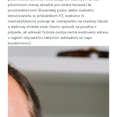
písomnosti menej závažné pre súdne konanie)
iv.
prostredníctvom Slovenskej pošty alebo súdneho
doručovateľa.
v.
príslušníkom PZ, exekútor či
mestský/obecný policajt
vi.
zverejnením na úradnej tabule
a webovej stránke súdu (tento spôsob sa používa v
prípade, ak adresát fyzická osoba nemá evidovanú adresu
v registri obyvateľov takýmito adresátmi sú napr.
bezdomovci)