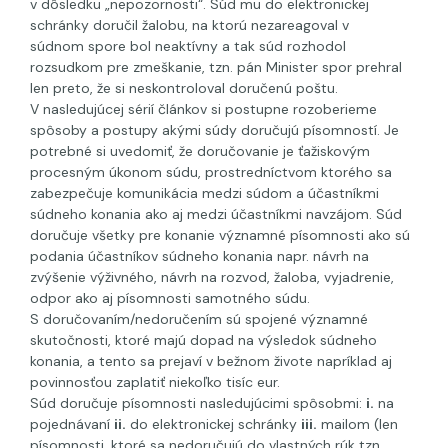
v dôsledku „nepozornosti“. Súd mu do elektronickej
schránky doručil žalobu, na ktorú nezareagoval v
súdnom spore bol neaktívny a tak súd rozhodol
rozsudkom pre zmeškanie, tzn. pán Minister spor prehral
len preto, že si neskontroloval doručenú poštu.
V nasledujúcej sérií článkov si postupne rozoberieme
spôsoby a postupy akými súdy doručujú písomností. Je
potrebné si uvedomiť, že doručovanie je ťažiskovým
procesným úkonom súdu, prostredníctvom ktorého sa
zabezpečuje komunikácia medzi súdom a účastníkmi
súdneho konania ako aj medzi účastníkmi navzájom. Súd
doručuje všetky pre konanie významné písomnosti ako sú
podania účastníkov súdneho konania napr. návrh na
zvýšenie výživného, návrh na rozvod, žaloba, vyjadrenie,
odpor ako aj písomnosti samotného súdu.
S doručovaním/nedoručením sú spojené významné
skutočnosti, ktoré majú dopad na výsledok súdneho
konania, a tento sa prejaví v bežnom živote napríklad aj
povinnosťou zaplatiť niekoľko tisíc eur.
Súd doručuje písomnosti nasledujúcimi spôsobmi:
i.
na
pojednávaní
ii.
do elektronickej schránky
iii.
mailom (len
písomnosti, ktoré sa nedoručujú do vlastných rúk tzn.