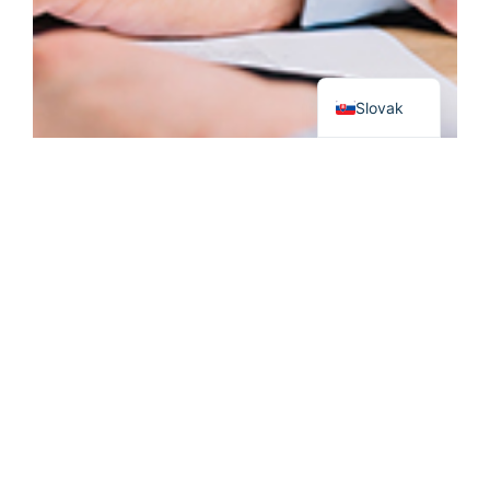
German
English
Slovak
Vzhľadom na nedávnu medializáciu elektronických
schránok (ďalej len „el. schránka“) si ich fungovanie
bližšie rozoberieme. El. schránka je úložisko
elektronických správ a notifikácií, ktorá predstavuje
základný komunikačný nástroj pri styku s orgánmi
verejnej moci. Na jej používanie je potrebná jej aktivácia
bez, ktorej elektronická komunikácia neprebieha. Režim
aktivácie je nasledovný: právnickým osobám sa
schránka aktivuje automaticky, fyzické osoby musia o
aktiváciu požiadať. Po aktivovaní el. schránky orgány
verejnej správy vrátane súdov doručujú písomnosti
výlučne elektronicky práve do aktivovanej el. schránky.
Z uvedeného dôvodu súd so živnostníkom alebo
občanom nepodnikateľom komunikuje poštou, ak si