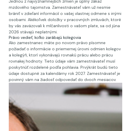
Jednou z najvýznamnejších zmien je úplný zákaz
mzdového tajomstva. Zamestnávateľ vám už nesmie
brániť v zdieľaní informácií o vašej vlastnej odmene s inými
osobami. Akékoľvek doložky v pracovných zmluvách, ktoré
by vás zaväzovali k mlčanlivosti o vašom plate, sa od júna
2026 stávajú neplatnými.
Právo vedieť, koľko zarábajú kolegovia
Ako zamestnanec máte po novom právo písomne
požiadať o informácie o priemernej úrovni odmien kolegov
a kolegýň, ktorí vykonávajú rovnakú prácu alebo prácu
rovnakej hodnoty. Tieto údaje vám zamestnávateľ musí
poskytnúť rozdelené podľa pohlavia. Prvýkrát budú tieto
údaje dostupné za kalendárny rok 2027. Zamestnávateľ je
povinný vám na žiadosť odpovedať do dvoch mesiacov.