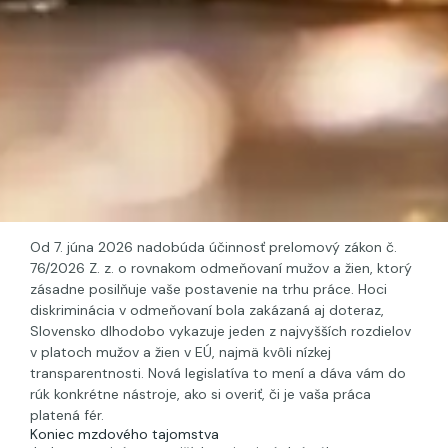
Od 7. júna 2026 nadobúda účinnosť prelomový zákon č.
76/2026 Z. z. o rovnakom odmeňovaní mužov a žien, ktorý
zásadne posilňuje vaše postavenie na trhu práce. Hoci
diskriminácia v odmeňovaní bola zakázaná aj doteraz,
Slovensko dlhodobo vykazuje jeden z najvyšších rozdielov
v platoch mužov a žien v EÚ, najmä kvôli nízkej
transparentnosti. Nová legislatíva to mení a dáva vám do
rúk konkrétne nástroje, ako si overiť, či je vaša práca
platená fér.
Koniec mzdového tajomstva