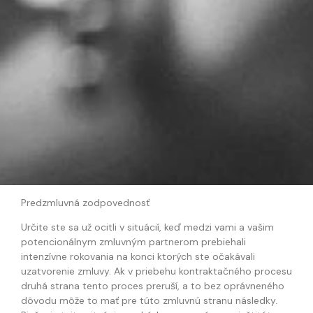
Predzmluvná zodpovednosť
Určite ste sa už ocitli v situácií, keď medzi vami a vašim
potencionálnym zmluvným partnerom prebiehali
intenzívne rokovania na konci ktorých ste očakávali
uzatvorenie zmluvy. Ak v priebehu kontraktačného procesu
druhá strana tento proces preruší, a to bez oprávneného
dôvodu môže to mať pre túto zmluvnú stranu následky.