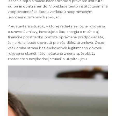
Riešenie tejto situácie nachádzame v právnom inštitúte
culpa in contrahendo.
V preklade tento inštitút znamená
zodpovednosť za škodu vzniknutú neoprávneným
ukončením zmluvných rokovaní.
Predstavte si situáciu, v ktorej vediete seriózne rokovania
o uzavretí zmluvy, investujete čas, energiu a možno aj
finančné prostriedky, pretože oprávnene predpokladáte,
že na konci bude uzavretá pre vás dôležitá zmluva. Zrazu
však druhá strana bez akéhokoľvek legitímneho dôvodu
rokovania ukončí. Táto nečakaná zmena spôsobí, že
zostanete v nevýhodnej situácii a utrpíte ujmu.