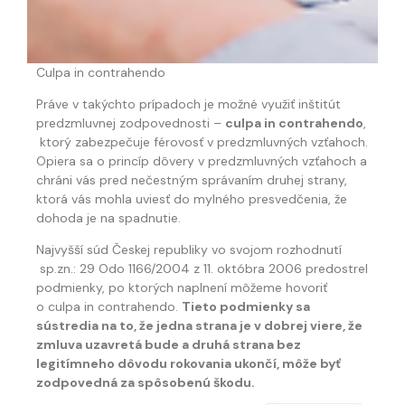
Culpa in contrahendo
Práve v takýchto prípadoch je možné využiť inštitút
predzmluvnej zodpovednosti –
culpa in contrahendo
,
ktorý zabezpečuje férovosť v predzmluvných vzťahoch.
Opiera sa o princíp dôvery v predzmluvných vzťahoch a
chráni vás pred nečestným správaním druhej strany,
ktorá vás mohla uviesť do mylného presvedčenia, že
dohoda je na spadnutie.
Najvyšší súd Českej republiky vo svojom rozhodnutí
sp.zn.: 29 Odo 1166/2004 z 11. októbra 2006 predostrel
podmienky, po ktorých naplnení môžeme hovoriť
o culpa in contrahendo.
Tieto podmienky sa
sústredia na to, že jedna strana je v dobrej viere, že
zmluva uzavretá bude a druhá strana bez
legitímneho dôvodu rokovania ukončí, môže byť
German
zodpovedná za spôsobenú škodu.
English