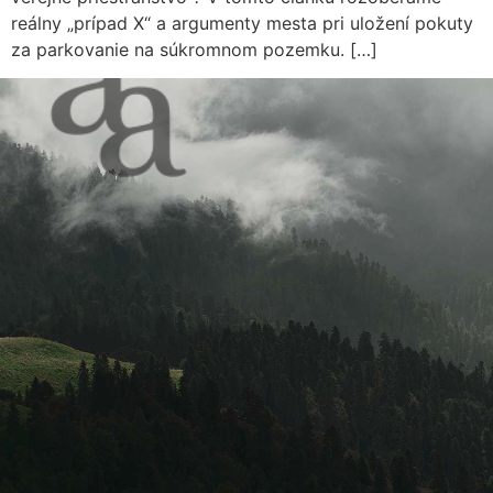
reálny „prípad X“ a argumenty mesta pri uložení pokuty
za parkovanie na súkromnom pozemku. […]