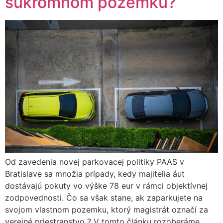
súkromnom pozemku?
Od zavedenia novej parkovacej politiky PAAS v
Bratislave sa množia prípady, kedy majitelia áut
dostávajú pokuty vo výške 78 eur v rámci objektívnej
zodpovednosti. Čo sa však stane, ak zaparkujete na
svojom vlastnom pozemku, ktorý magistrát označí za
verejné priestranstvo ? V tomto článku rozoberáme