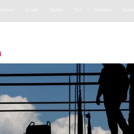
Domov
O nás
Služby
Tím
Aktuality
Kont
a