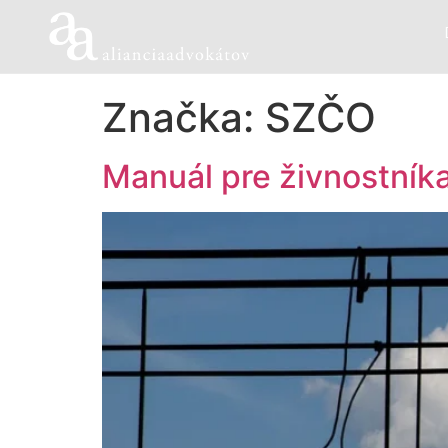
Značka:
SZČO
Manuál pre živnostník