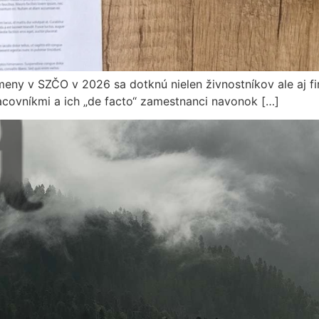
 Zmeny v SZČO v 2026 sa dotknú nielen živnostníkov ale aj fi
covníkmi a ich „de facto“ zamestnanci navonok […]