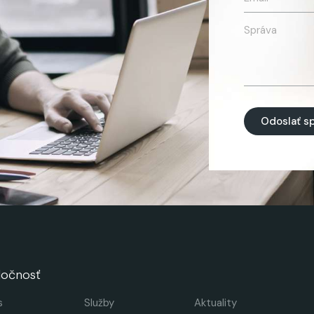
Odoslať s
ločnosť
s
Služby
Aktuality