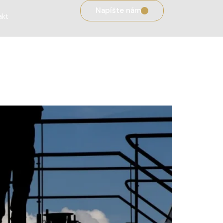
Napíšte nám
akt