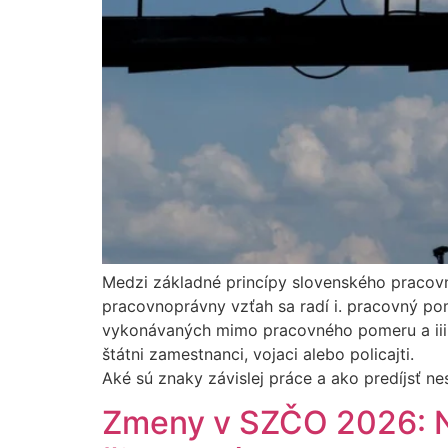
Medzi základné princípy slovenského pracov
pracovnoprávny vzťah sa radí i. pracovný po
vykonávaných mimo pracovného pomeru a iii.
štátni zamestnanci, vojaci alebo policajti.
Aké sú znaky závislej práce a ako predíjsť 
Zmeny v SZČO 2026: No