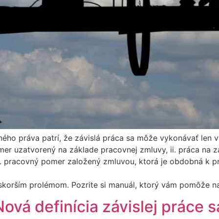
ného práva patrí, že závislá práca sa môže vykonávať len
mer uzatvorený na základe pracovnej zmluvy, ii. práca na 
 pracovný pomer založený zmluvou, ktorá je obdobná k pr
neskorším prolémom. Pozrite si manuál, ktorý vám pomôže n
vá definícia závislej práce 