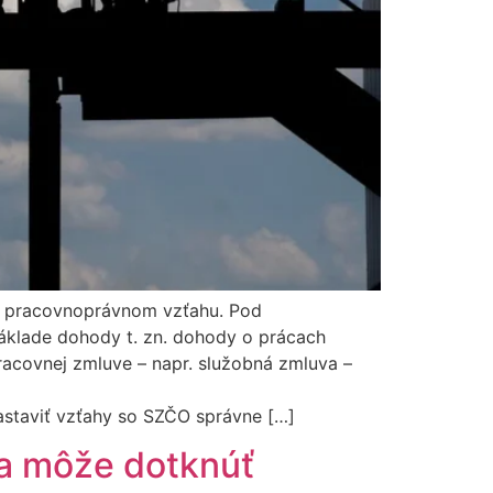
 v pracovnoprávnom vzťahu. Pod
základe dohody t. zn. dohody o prácach
acovnej zmluve – napr. služobná zmluva –
astaviť vzťahy so SZČO správne […]
sa môže dotknúť