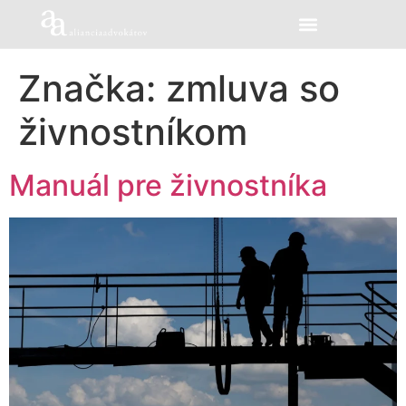
Značka:
zmluva so
živnostníkom
Manuál pre živnostníka