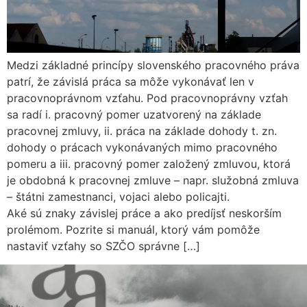
Medzi základné princípy slovenského pracovného práva
patrí, že závislá práca sa môže vykonávať len v
pracovnoprávnom vzťahu. Pod pracovnoprávny vzťah
sa radí i. pracovný pomer uzatvorený na základe
pracovnej zmluvy, ii. práca na základe dohody t. zn.
dohody o prácach vykonávaných mimo pracovného
pomeru a iii. pracovný pomer založený zmluvou, ktorá
je obdobná k pracovnej zmluve – napr. služobná zmluva
– štátni zamestnanci, vojaci alebo policajti.
Aké sú znaky závislej práce a ako predíjsť neskorším
prolémom. Pozrite si manuál, ktorý vám pomôže
nastaviť vzťahy so SZČO správne […]