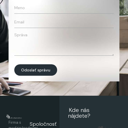
Odoslať správu
Kde nás
nájdete?
Firma s
Spoločnosť
medzinárodnými