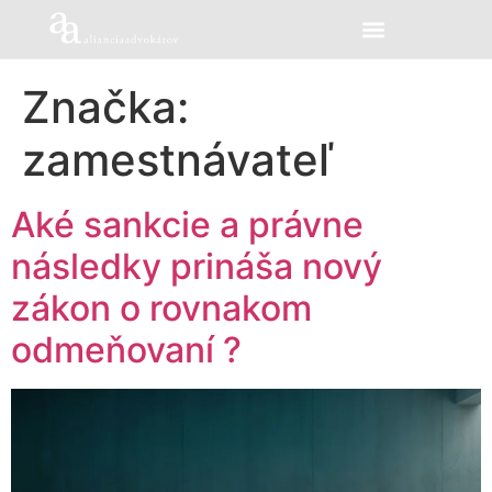
Značka:
zamestnávateľ
Aké sankcie a právne
následky prináša nový
zákon o rovnakom
odmeňovaní ?