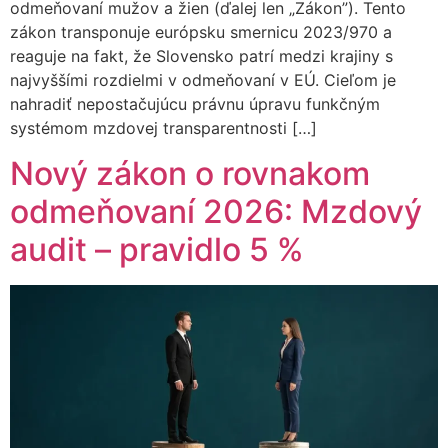
odmeňovaní mužov a žien (ďalej len „Zákon”). Tento
zákon transponuje európsku smernicu 2023/970 a
reaguje na fakt, že Slovensko patrí medzi krajiny s
najvyššími rozdielmi v odmeňovaní v EÚ. Cieľom je
nahradiť nepostačujúcu právnu úpravu funkčným
systémom mzdovej transparentnosti […]
Nový zákon o rovnakom
odmeňovaní 2026: Mzdový
audit – pravidlo 5 %