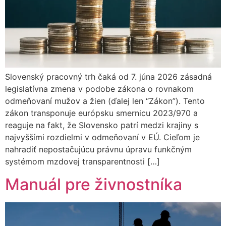
Slovenský pracovný trh čaká od 7. júna 2026 zásadná
legislatívna zmena v podobe zákona o rovnakom
odmeňovaní mužov a žien (ďalej len “Zákon”). Tento
zákon transponuje európsku smernicu 2023/970 a
reaguje na fakt, že Slovensko patrí medzi krajiny s
najvyššími rozdielmi v odmeňovaní v EÚ. Cieľom je
nahradiť nepostačujúcu právnu úpravu funkčným
systémom mzdovej transparentnosti […]
Manuál pre živnostníka