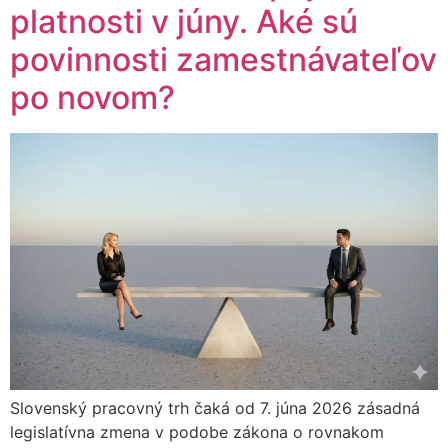
platnosti v júny. Aké sú
povinnosti zamestnávateľov
po novom?
Slovenský pracovný trh čaká od 7. júna 2026 zásadná
legislatívna zmena v podobe zákona o rovnakom