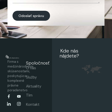
Odoslať správu
Kde nás
nájdete?
Firma s
Spoločnosť
medzinárodnými
O nás
skúsenosťami,
poskytujúca
Služby
komplexné
právne
Aktuality
poradenstvo.
Tím
Kontakt
German