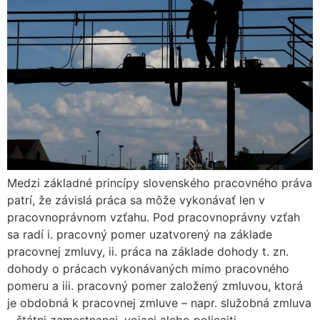
Medzi základné princípy slovenského pracovného práva
patrí, že závislá práca sa môže vykonávať len v
pracovnoprávnom vzťahu. Pod pracovnoprávny vzťah
sa radí i. pracovný pomer uzatvorený na základe
pracovnej zmluvy, ii. práca na základe dohody t. zn.
dohody o prácach vykonávaných mimo pracovného
pomeru a iii. pracovný pomer založený zmluvou, ktorá
je obdobná k pracovnej zmluve – napr. služobná zmluva
– štátni zamestnanci, vojaci alebo policajti.